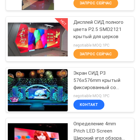
Цилиндр Стены В ТР
ПУТЕШЕСТВИЕ
ЗАПРОС СЕЙЧАС
Реклама
ФАБРИКИ
HOT
Дисплей СИД полного
38
цвета P2.5 SMD2121
ПРОВЕРКА
крытый для церков
Знаки СИД
КАЧЕСТВА
negotiable MOQ:1PC
памятника
ЗАПРОС СЕЙЧАС
СВЯЖИТЕСЬ
Экран СИД P3
МЫ
576x576mm крытый
фиксированный со
37
НОВОСТИ
стеной Kystar видео-
negotiable MOQ:1PC
Programmable
КОНТАКТ
СПРОСИТЕ
перечисляя знаки
Определение 4mm
ЦИТАТУ
СИД
Pitch LED Screen
Широкий угол обзора