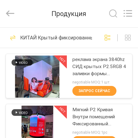
2026
Display
Labs
Продукция
LED
Co.,Ltd.
All
Rights
Reserved.
ДОМ
61
КИТАЙ Крытый фиксированный экран СИД
Знаки дисплея
ПРОДУКТЫ
окна СИД
HOT
реклама экрана 3840hz
СИД крытых P2.5RGB 4
VR
заливки формы
-
640x480 сторон шкафа
negotiable MOQ:1 шт.
большая
ШОУ
ЗАПРОС СЕЙЧАС
59
На открытом
HOT
Мягкий P2 Кривая
О
Внутри помещений
НАС
воздухе знаки
Фиксированный
светодиодный экран
negotiable MOQ:1pc
СИД цифров