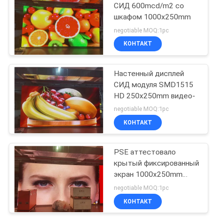
дисплей СИД
СИД 600mcd/m2 со
шкафом 1000x250mm
48
negotiable MOQ:1pc
Передний экран
КОНТАКТ
СИД
Настенный дисплей
обслуживания
СИД модуля SMD1515
HD 250x250mm видео-
negotiable MOQ:1pc
КОНТАКТ
25
Крытый экран
PSE аттестовало
крытый фиксированный
СИД проката
экран 1000x250mm
СИД P2.5
negotiable MOQ:1pc
КОНТАКТ