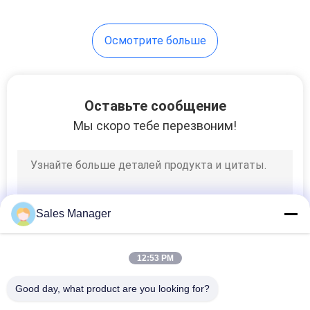
23
Осмотрите больше
На открытом
воздухе экран
СИД проката
Оставьте сообщение
Мы скоро тебе перезвоним!
22
прозрачный экран
Sales Manager
приведенный
12:53 PM
Good day, what product are you looking for?