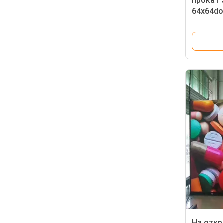
прокат 
64x64do
P3.91 P
На откр