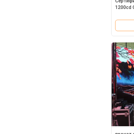
Сертифи
1200cd 
арендн