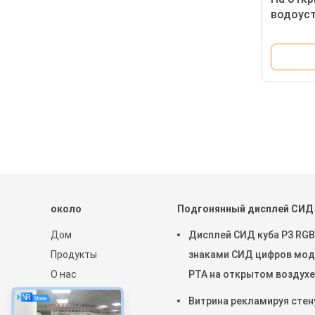
водоус
арендны
энергос
низкоч
около
Подгонянный дисплей СИД
Дом
Дисплей СИД куба P3 RGB
Продукты
знаками СИД цифров мод
О нас
РТА на открытом воздухе
Новости
Витрина рекламируя стен
Sitemap