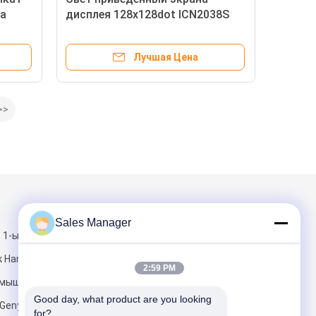
та
дисплея 128x128dot ICN2038S
арендный сверхконтрастный
черный
Лучшая Цена
>>
и
Написать нам
Sales Manager
 1-ый Bldg,
 Hanhaida,
2:59 PM
омышленный
Good day, what product are you looking 
 Genyu,
for?