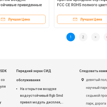
тойчивые приведенные
FCC CE ROHS полного цве
е P3 показывают 60
экрана СИД SMD1515
берегающее с
Лучшая Цена
Лучшая Цена
астотным течением
1
2
>
 SDK
Передний экран СИД
Следовать нам
 со
девятый пол,
обслуживания
уля
научный парк
На открытом воздухе
водоустойчивый Rgb Smd
седьмой пр
у
привел модуль дисплея,
парк, дорога