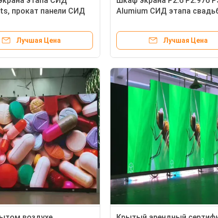
экрана этапа СИД
Шкаф экрана P2.6 P2.976 P
ts, прокат панели СИД
Alumium СИД этапа свадь
4.81 видео-
крытый арендный
Лучшая Цена
Лучшая Цена
ытом воздухе
Крытый арендный сертиф