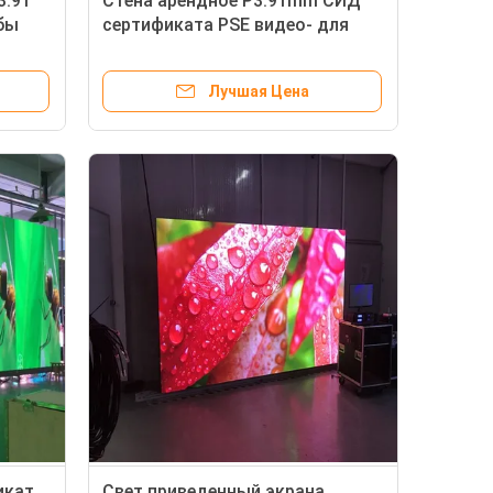
3.91
Стена арендное P3.91mm СИД
бы
сертификата PSE видео- для
крытой рекламы
Лучшая Цена
икат
Свет приведенный экрана