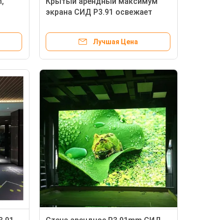
,
Крытый арендный максимум
экрана СИД P3.91 освежает
3840hz для предпосылки этапа
концерта
Лучшая Цена