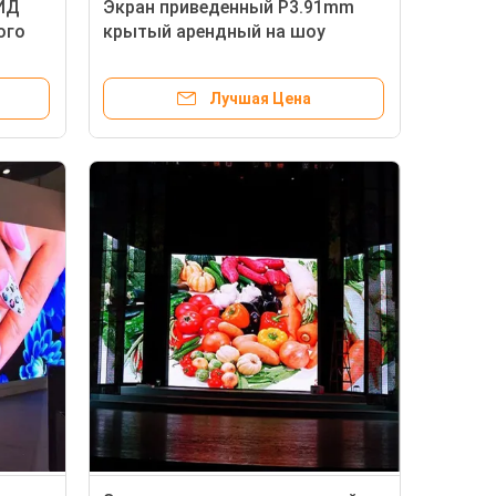
ИД
Экран приведенный P3.91mm
ого
крытый арендный на шоу
250x250mm этапа
Лучшая Цена