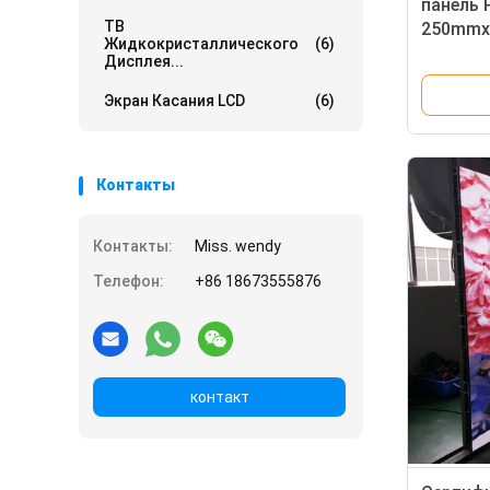
панель 
ТВ
250mmx
Жидкокристаллического
(6)
арендна
Дисплея...
Экран Касания LCD
(6)
Контакты
Контакты:
Miss. wendy
Телефон:
+86 18673555876
контакт