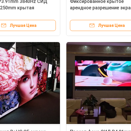
P3.91mm 3840Hz СИД
Фиксированное крытое
250mm крытая
арендное разрешение экра
я обновленный тариф
P3.91 P4 P4.81 128x128dot
Лучшая Цена
Лучшая Цена