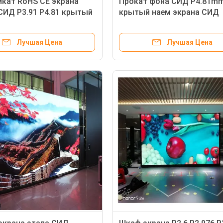
кат RoHS CE экрана
Прокат фона СИД P4.81mm
СИД P3.91 P4.81 крытый
крытый наем экрана СИД
ый
1200cd
Лучшая Цена
Лучшая Цена