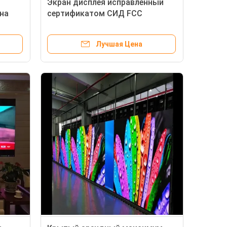
Экран дисплея исправленный
на
сертификатом СИД FCC
s СИД
арендное P3.91 P4 P4.81
Лучшая Цена