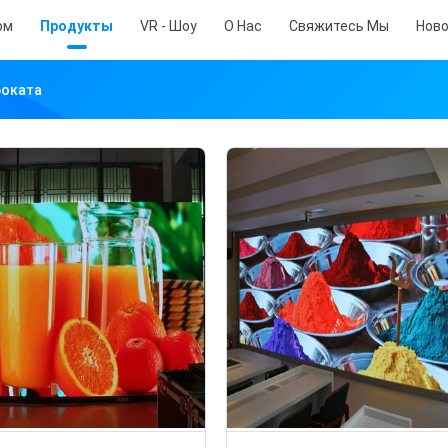
ом
Продукты
VR - Шоу
О Нас
Свяжитесь Мы
Нов
роката