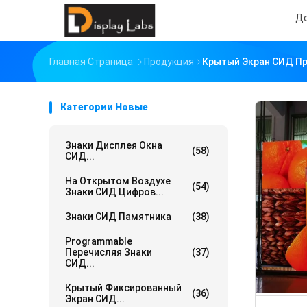
Д
Главная Страница
Продукция
Крытый Экран СИД П
Категории Новые
Знаки Дисплея Окна
(58)
СИД...
На Открытом Воздухе
(54)
Знаки СИД Цифров...
Знаки СИД Памятника
(38)
Programmable
Перечисляя Знаки
(37)
СИД...
Крытый Фиксированный
(36)
Экран СИД...