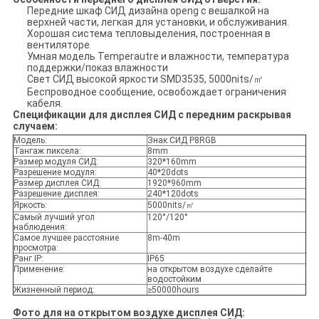
Передние шкаф СИД дизайна openg с вешалкой на
верхней части, легкая для установки, и обслуживания.
Хорошая система тепловыделения, построенная в
вентиляторе
Умная модель Temperautre и влажности, температура
поддержки/показ влажности
Свет СИД высокой яркости SMD3535, 5000nits/㎡
Беспроводное сообщение, освобождает ограничения
кабеля.
Спецификации для дисплея СИД с передним раскрывая
случаем:
Модель:
Знак СИД P8RGB
Тангаж пиксела:
8mm
Размер модуля СИД:
320*160mm
Разрешение модуля:
40*20dots
Размер дисплея СИД:
1920*960mm
Разрешение дисплея:
240*120dots
Яркость:
5000nits/㎡
Самый лучший угол
120°/120°
наблюдения:
Самое лучшее расстояние
8m-40m
просмотра:
Ранг IP:
IP65
Применение:
на открытом воздухе сделайте
водостойким
Жизненный период:
≥50000hours
Фото для на открытом воздухе дисплея СИД: