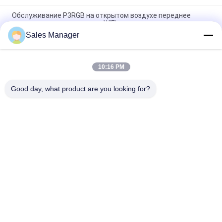
Обслуживание P3RGB на открытом воздухе переднее
привело управление стены WIFI дисплея видео-
Sales Manager
На открытом воздухе передний экран СИД обслуживания
IP65 для показывать сторон церков 2
10:16 PM
На открытом воздухе двойник дисплея СИД доступа
фронта P3 P4 P5 P8 4000cd встал на сторону
Good day, what product are you looking for?
Популярные категории
Все
Знаки Дисплея 
На Открытом 
Окна СИД
Воздухе Знаки СИД 
Цифров
Знаки СИД 
Programmable 
Памятника
Перечисляя Знаки 
СИД
Крытый 
На Открытом 
Фиксированный 
Воздухе 
Экран СИД
Фиксированный 