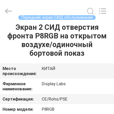
2026
Display
Labs
LED
Co.,Ltd.
Передний экран СИД обслуживания
All
Rights
Reserved.
Экран 2 СИД отверстия
ДОМ
фронта P8RGB на открытом
ПРОДУКТЫ
воздухе/одиночный
бортовой показ
VR
-
Место
КИТАЙ
происхождения:
ШОУ
Фирменное
Display Labs
наименование:
О
Сертификация:
CE/Rohs/PSE
НАС
Номер модели:
P8RGB