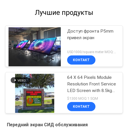
Лучшие продукты
Доступ фронта P5mm
привел экран
USD1000/square meter MOQ:1PC
КОНТАКТ
64 X 64 Pixels Module
Resolution Front Service
LED Screen with 8.5kg
Cabinet Weight and WIFI
$1300 MOQ:1 SQM
Program Update
КОНТАКТ
Передний экран СИД обслуживания