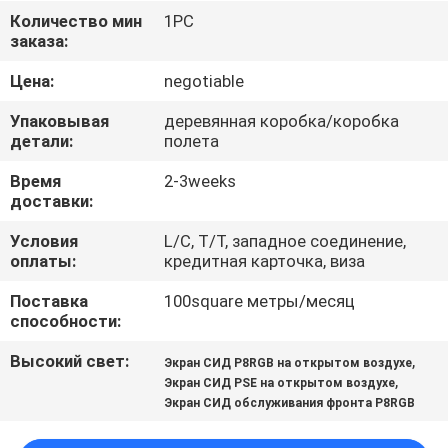
ПУТЕШЕСТВИЕ
Количество мин
1PC
заказа:
ФАБРИКИ
Цена:
negotiable
ПРОВЕРКА
Упаковывая
деревянная коробка/коробка
КАЧЕСТВА
детали:
полета
Время
2-3weeks
доставки:
СВЯЖИТЕСЬ
МЫ
Условия
L/C, T/T, западное соединение,
оплаты:
кредитная карточка, виза
Поставка
100square метры/месяц
НОВОСТИ
способности:
Высокий свет:
,
Экран СИД P8RGB на открытом воздухе
СПРОСИТЕ
,
Экран СИД PSE на открытом воздухе
ЦИТАТУ
Экран СИД обслуживания фронта P8RGB