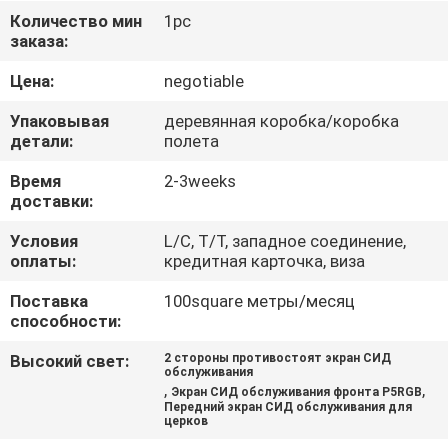
ПУТЕШЕСТВИЕ
Количество мин
1pc
заказа:
ФАБРИКИ
Цена:
negotiable
ПРОВЕРКА
Упаковывая
деревянная коробка/коробка
КАЧЕСТВА
детали:
полета
Время
2-3weeks
доставки:
СВЯЖИТЕСЬ
МЫ
Условия
L/C, T/T, западное соединение,
оплаты:
кредитная карточка, виза
Поставка
100square метры/месяц
НОВОСТИ
способности:
Высокий свет:
2 стороны противостоят экран СИД
СПРОСИТЕ
обслуживания
,
,
Экран СИД обслуживания фронта P5RGB
ЦИТАТУ
Передний экран СИД обслуживания для
церков