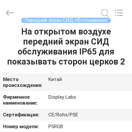
2026
Display
Labs
LED
Co.,Ltd.
Передний экран СИД обслуживания
All
Rights
Reserved.
На открытом воздухе
ДОМ
передний экран СИД
ПРОДУКТЫ
обслуживания IP65 для
показывать сторон церков 2
VR
-
Место
Китай
происхождения:
ШОУ
Фирменное
Display Labs
наименование:
О
Сертификация:
CE/Rohs/PSE
НАС
Номер модели:
P5RGB