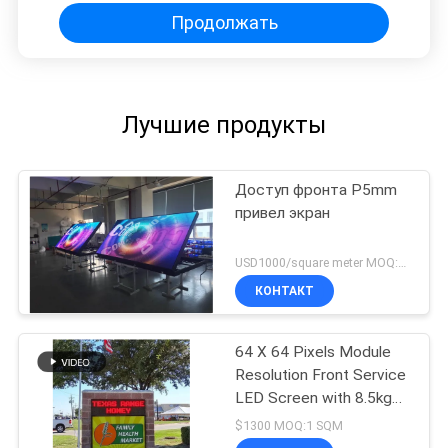
Продолжать
Лучшие продукты
Доступ фронта P5mm
привел экран
USD1000/square meter MOQ:1PC
КОНТАКТ
64 X 64 Pixels Module
Resolution Front Service
LED Screen with 8.5kg
Cabinet Weight and WIFI
$1300 MOQ:1 SQM
Program Update