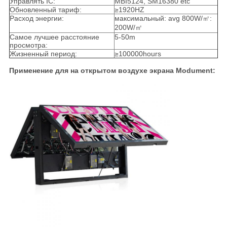
Управлять IC:
MBI5124, SM16380 etc
Обновленный тариф:
≥1920HZ
Расход энергии:
максимальный: avg 800W/㎡:
200W/㎡
Самое лучшее расстояние
5-50m
просмотра:
Жизненный период:
≥100000hours
Применение для на открытом воздухе экрана Modument: