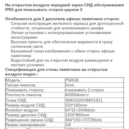
На открытом воздухе передний экран СИД обслуживания
IP65 для показывать сторон церков 2
Особенности для 2 дисплеев афиши памятника сторон:
Сильная конструкция железного каркаса для долгосрочной
стойкости, опционная для алюминиевого шкафа
Легкая установка с интегрированными устанавливая
аксессуарами
Высокая яркость для обеспечения видимости в сразу
солнечном свете
Безшовный показ изображения с обеих сторон афиши
памятника
Водостойкий для на открытом воздухе размещения в
жестких условиях
Спецификации для стены памятника на открытом
воздухе видео-:
Модель:
P5RGB
Тангаж пиксела:
5mm
Показывать сторону:
показывать 2 сторон
Плотность пиксела:
40000dots/㎡
Точка СИД:
SMD1820/SMD1921
Размер модуля СИД:
320*160mm
Reslution модуля:
64*32=2048dots
Размер дисплея СИД:
1920*960mm
Разрешение экрана СИД:
384*192=73728dots
Режим сканирования:
1/8