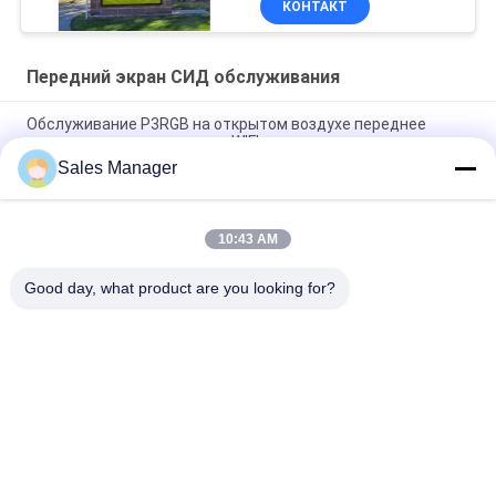
КОНТАКТ
Передний экран СИД обслуживания
Обслуживание P3RGB на открытом воздухе переднее
привело управление стены WIFI дисплея видео-
Sales Manager
На открытом воздухе двойник дисплея СИД доступа
фронта P3 P4 P5 P8 4000cd встал на сторону
10:43 AM
На открытом воздухе облегченный цвет RGB экрана СИД
обслуживания фронта шкафа P6mm
Good day, what product are you looking for?
Популярные категории
Все
Знаки Дисплея 
На Открытом 
Окна СИД
Воздухе Знаки СИД 
Цифров
Знаки СИД 
Programmable 
Памятника
Перечисляя Знаки 