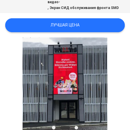
видео-
КАРТА
,
Экран СИД обслуживания фронта SMD
САЙТА
ЛУЧШАЯ ЦЕНА
PRIVACY
POLICY