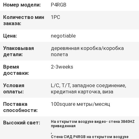
ПУТЕШЕСТВИЕ
Номер модели:
P4RGB
ФАБРИКИ
Количество мин
1PC
заказа:
ПРОВЕРКА
Цена:
negotiable
КАЧЕСТВА
Упаковывая
деревянная коробка/коробка
детали:
полета
СВЯЖИТЕСЬ
Время
2-3weeks
доставки:
МЫ
Условия
L/C, T/T, западное соединение,
оплаты:
кредитная карточка, виза
НОВОСТИ
Поставка
100square метры/месяц
способности:
СПРОСИТЕ
Высокий свет:
На открытом воздухе видео- стена 3840HZ
ЦИТАТУ
приведенная
,
Стена СИД P4RGB на открытом воздухе