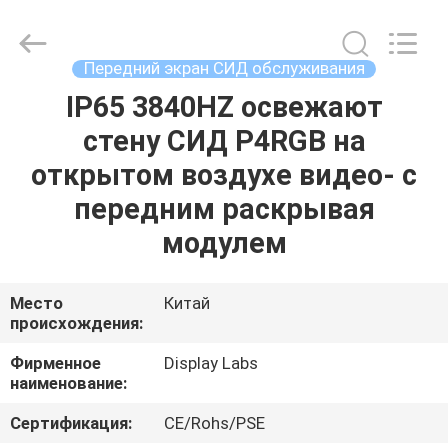
2026
Display
Labs
LED
Co.,Ltd.
Передний экран СИД обслуживания
All
Rights
Reserved.
IP65 3840HZ освежают
ДОМ
стену СИД P4RGB на
ПРОДУКТЫ
открытом воздухе видео- с
передним раскрывая
VR
модулем
-
ШОУ
Место
Китай
происхождения:
О
Фирменное
Display Labs
наименование:
НАС
Сертификация:
CE/Rohs/PSE