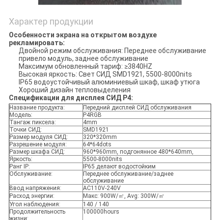
Характер продукции
Особенности экрана на открытом воздухе
рекламировать:
Двойной режим обслуживания: Переднее обслуживание
привело модуль, заднее обслуживание
Максимум обновленный тариф: ≥3840HZ
Высокая яркость: Свет СИД SMD1921, 5500-8000nits
IP65 водоустойчивый алюминиевый шкаф, шкаф утюга
Хороший дизайн тепловыделения
Спецификации для дисплея СИД P4:
Название продукта:
Передний дисплей СИД обслуживания
Модель:
P4RGB
Тангаж пиксела:
4mm
Точки СИД:
SMD1921
Размер модуля СИД:
320*320mm
Разрешение модуля:
64*64dots
Размер шкафа СИД:
960*960mm, подгонянное 480*640mm,
Яркость:
5500-8000nits
Ранг IP:
IP65 делают водостойким
Обслуживание:
Переднее обслуживание/заднее
обслуживание
Ввод напряжения:
AC110V-240V
Расход энергии:
Макс: 900W/㎡, Avg: 300W/㎡
Угол наблюдения:
140 / 140
Продолжительность
100000hours
жизни: