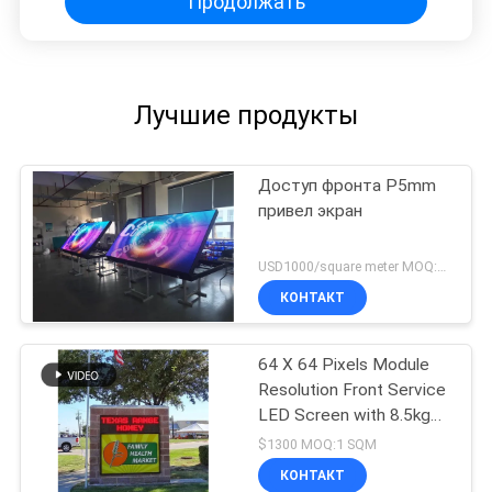
Продолжать
Лучшие продукты
Доступ фронта P5mm
привел экран
USD1000/square meter MOQ:1PC
КОНТАКТ
64 X 64 Pixels Module
Resolution Front Service
LED Screen with 8.5kg
Cabinet Weight and WIFI
$1300 MOQ:1 SQM
Program Update
КОНТАКТ