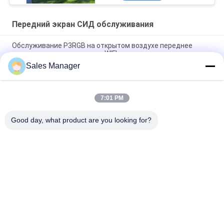
Передний экран СИД обслуживания
Обслуживание P3RGB на открытом воздухе переднее
привело управление стены WIFI дисплея видео-
Sales Manager
На открытом воздухе передний экран СИД обслуживания
IP65 для показывать сторон церков 2
7:01 PM
На открытом воздухе двойник дисплея СИД доступа
фронта P3 P4 P5 P8 4000cd встал на сторону
Good day, what product are you looking for?
Популярные категории
Все
Знаки Дисплея 
На Открытом 
Окна СИД
Воздухе Знаки СИД 
Цифров
Знаки СИД 
Programmable 
Памятника
Перечисляя Знаки 
СИД