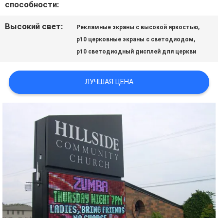
способности:
СПРОСИТЕ
Высокий свет:
,
Рекламные экраны с высокой яркостью
,
p10 церковные экраны с светодиодом
ЦИТАТУ
p10 светодиодный дисплей для церкви
КАРТА
ЛУЧШАЯ ЦЕНА
САЙТА
PRIVACY
POLICY