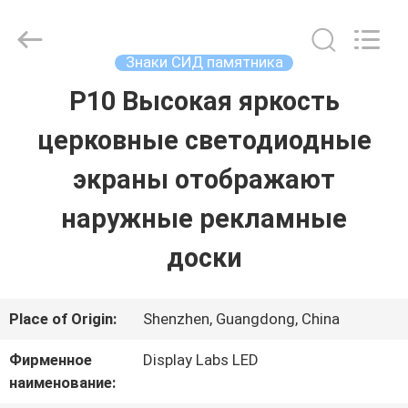
2026
Display
Labs
LED
Знаки СИД памятника
Co.,Ltd.
All
P10 Высокая яркость
ДОМ
Rights
Reserved.
церковные светодиодные
ПРОДУКТЫ
экраны отображают
наружные рекламные
VR
доски
-
ШОУ
Place of Origin:
Shenzhen, Guangdong, China
Фирменное
Display Labs LED
О
наименование: