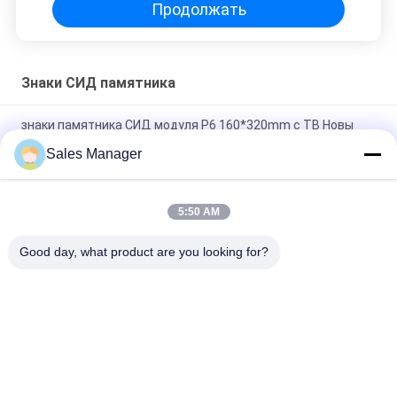
Продолжать
Знаки СИД памятника
знаки памятника СИД модуля P6 160*320mm с TB Новы
отправляя систему
Sales Manager
Алюминиевое СИД памятника шкафа подписывает
сертификат FCC ROHS цвета RGB
5:50 AM
Фиксированный дисплей СИД установки P10 SMD на
Good day, what product are you looking for?
открытом воздухе для рекламы афиши
Популярные категории
Все
Знаки Дисплея 
На Открытом 