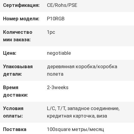
НАС
Сертификация:
CE/Rohs/PSE
Номер модели:
P10RGB
ПУТЕШЕСТВИЕ
Количество
1pc
ФАБРИКИ
мин заказа:
Цена:
negotiable
ПРОВЕРКА
Упаковывая
деревянная коробка/коробка
КАЧЕСТВА
детали:
полета
Время
2-3weeks
СВЯЖИТЕСЬ
доставки:
МЫ
Условия
L/C, T/T, западное соединение,
оплаты:
кредитная карточка, виза
НОВОСТИ
Поставка
100square метры/месяц