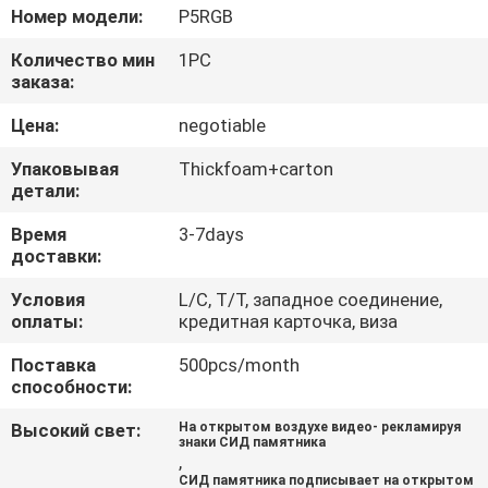
ПУТЕШЕСТВИЕ
Номер модели:
P5RGB
ФАБРИКИ
Количество мин
1PC
заказа:
ПРОВЕРКА
Цена:
negotiable
КАЧЕСТВА
Упаковывая
Thickfoam+carton
детали:
СВЯЖИТЕСЬ
Время
3-7days
доставки:
МЫ
Условия
L/C, T/T, западное соединение,
оплаты:
кредитная карточка, виза
НОВОСТИ
Поставка
500pcs/month
способности:
СПРОСИТЕ
Высокий свет:
На открытом воздухе видео- рекламируя
ЦИТАТУ
знаки СИД памятника
,
СИД памятника подписывает на открытом