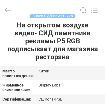
2026
Display
Labs
LED
Co.,Ltd.
Знаки СИД памятника
All
Rights
Reserved.
На открытом воздухе
ДОМ
видео- СИД памятника
ПРОДУКТЫ
рекламы P5 RGB
подписывает для магазина
VR
ресторана
-
ШОУ
Место
Китай
происхождения:
О
Фирменное
Display Labs
наименование:
НАС
Сертификация:
CE/Rohs/PSE