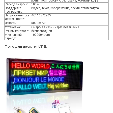
розничной торговли, ресторана, комнаты кофе
Расход энергии:
100W
Поддержка
Видео, текст, изображение, время, температура
программы:
Напряжение тока
AC110V/220V
деятельности:
Яркость:
5000cd/㎡
Установка:
Смертная казнь через повешение
Режим контроля:
беспроводной
Жизненный
100000hours
период:
Фото для дисплея СИД: