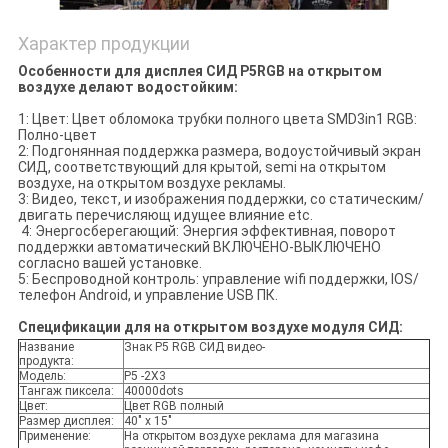
Характер продукции
Особенности для дисплея СИД P5RGB на открытом
воздухе делают водостойким:
1: Цвет: Цвет обломока трубки полного цвета SMD3in1 RGB:
Полно-цвет
2: Подгонянная поддержка размера, водоустойчивый экран
СИД, соответствующий для крытой, semi на открытом
воздухе, на открытом воздухе рекламы.
3: Видео, текст, и изображения поддержки, со статическим/
двигать перечисляющ идущее влияние etc.
4: Энергосберегающий: Энергия эффективная, поворот
поддержки автоматический ВКЛЮЧЕНО-ВЫКЛЮЧЕНО
согласно вашей установке.
5: Беспроводной контроль: управление wifi поддержки, IOS/
телефон Android, и управление USB ПК.
Спецификации для на открытом воздухе модуля СИД:
Название
Знак P5 RGB СИД видео-
продукта:
Модель:
P5 -2X3
Тангаж пиксела:
40000dots
Цвет:
Цвет RGB полный
Размер дисплея:
40" x 15"
Применение:
На открытом воздухе реклама для магазина