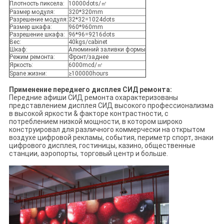
Плотность пиксела:
10000dots/㎡
Размер модуля:
320*320mm
Разрешение модуля:
32*32=1024dots
Размер шкафа:
960*960mm
Разрешение шкафа:
96*96=9216dots
Вес:
40kgs/cabinet
Шкаф:
Алюминий заливки формы
Режим ремонта:
Фронт/заднее
Яркость:
6000mcd/㎡
Spane жизни:
≥100000hours
Применение переднего дисплея СИД ремонта:
Передние афиши СИД ремонта охарактеризованы
представлением дисплея СИД высокого профессионализма
в высокой яркости & факторе контрастности, с
потреблением низкой мощности, в котором широко
конструировал для различного коммерчески на открытом
воздухе цифровой рекламы, события, периметр спорт, знаки
цифрового дисплея, гостиницы, казино, общественные
станции, аэропорты, торговый центр и больше.