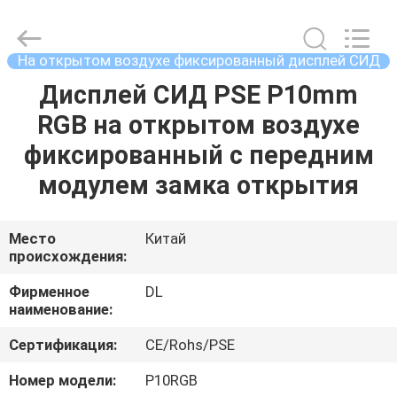
2026
Display
Labs
LED
Co.,Ltd.
На открытом воздухе фиксированный дисплей СИД
All
Rights
Reserved.
Дисплей СИД PSE P10mm
ДОМ
RGB на открытом воздухе
ПРОДУКТЫ
фиксированный с передним
модулем замка открытия
VR
-
Место
Китай
происхождения:
ШОУ
Фирменное
DL
наименование:
О
Сертификация:
CE/Rohs/PSE
НАС
Номер модели:
P10RGB