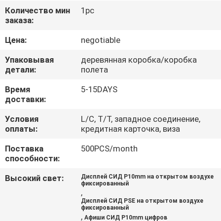
ПУТЕШЕСТВИЕ
Количество мин
1pc
заказа:
ФАБРИКИ
Цена:
negotiable
ПРОВЕРКА
Упаковывая
деревянная коробка/коробка
КАЧЕСТВА
детали:
полета
Время
5-15DAYS
доставки:
СВЯЖИТЕСЬ
МЫ
Условия
L/C, T/T, западное соединение,
оплаты:
кредитная карточка, виза
Поставка
500PCS/month
НОВОСТИ
способности:
Высокий свет:
Дисплей СИД P10mm на открытом воздухе
СПРОСИТЕ
фиксированный
,
ЦИТАТУ
Дисплей СИД PSE на открытом воздухе
фиксированный
,
Афиши СИД P10mm цифров