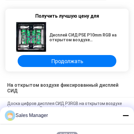
Получить лучшую цену для
Дисплей СИД PSE P10mm RGB на
открытом воздухе
фиксированный с передним
модулем замка открытия
Продолжать
На открытом воздухе фиксированный дисплей
СИД
Доска цифров дисплея СИД P3RGB на открытом воздухе
фиксированная Programmable рекламируя
Sales Manager
Экран СИД на открытом воздухе рекламы P3.91 для
арендной фиксированной установки