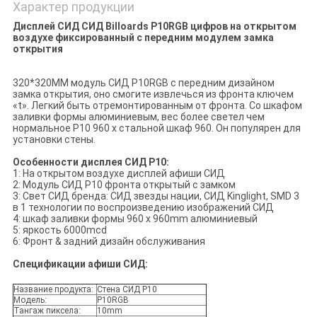
Характер продукции
Дисплей СИД СИД Billoards P10RGB цифров на открытом
воздухе фиксированный с передним модулем замка
открытия
320*320MM модуль СИД P10RGB с передним дизайном
замка открытия, оно смогите извлечься из фронта ключем
«t». Легкий быть отремонтированным от фронта. Со шкафом
заливки формы алюминиевым, вес более светел чем
нормальное P10 960 x стальной шкаф 960. Он популярен для
установки стены.
Особенности дисплея СИД P10:
1: На открытом воздухе дисплей афиши СИД
2: Модуль СИД P10 фронта открытый с замком
3: Свет СИД бренда: СИД звезды нации, СИД Kinglight, SMD 3
в 1 технологии по воспроизведению изображений СИД
4: шкаф заливки формы 960 x 960mm алюминиевый
5: яркость 6000mcd
6: Фронт & задний дизайн обслуживания
Спецификации афиши СИД:
Название продукта:
Стена СИД P10
Модель:
P10RGB
Тангаж пиксела:
10mm